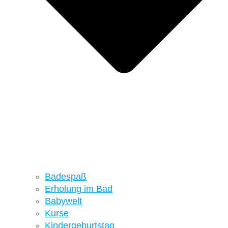
Badespaß
Erholung im Bad
Babywelt
Kurse
Kindergeburtstag